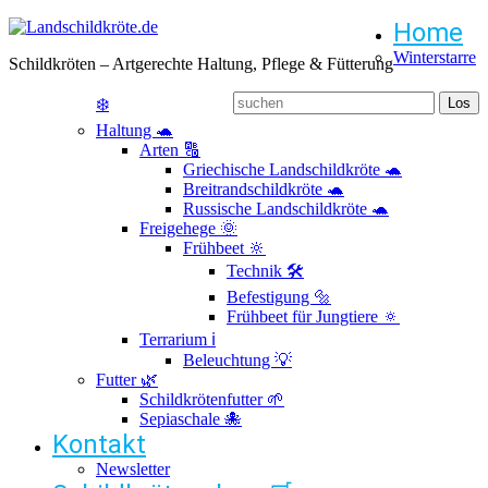
Home
Winterstarre
Schildkröten – Artgerechte Haltung, Pflege & Fütterung
❄️
Haltung 🐢
Arten 🔠
Griechische Landschildkröte 🐢
Breitrandschildkröte 🐢
Russische Landschildkröte 🐢
Freigehege 🌞
Frühbeet 🔆
Technik 🛠️
Befestigung 🔩
Frühbeet für Jungtiere 🔅
Terrarium ℹ️
Beleuchtung 💡
Futter 🌿
Schildkrötenfutter 🌱
Sepiaschale 🐙
Kontakt
Newsletter