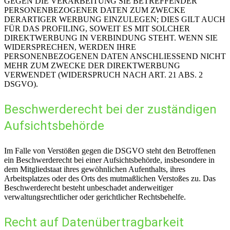
GEGEN DIE VERARBEITUNG SIE BETREFFENDER
PERSONENBEZOGENER DATEN ZUM ZWECKE
DERARTIGER WERBUNG EINZULEGEN; DIES GILT AUCH
FÜR DAS PROFILING, SOWEIT ES MIT SOLCHER
DIREKTWERBUNG IN VERBINDUNG STEHT. WENN SIE
WIDERSPRECHEN, WERDEN IHRE
PERSONENBEZOGENEN DATEN ANSCHLIESSEND NICHT
MEHR ZUM ZWECKE DER DIREKTWERBUNG
VERWENDET (WIDERSPRUCH NACH ART. 21 ABS. 2
DSGVO).
Beschwerde­recht bei der zuständigen
Aufsichts­behörde
Im Falle von Verstößen gegen die DSGVO steht den Betroffenen
ein Beschwerderecht bei einer Aufsichtsbehörde, insbesondere in
dem Mitgliedstaat ihres gewöhnlichen Aufenthalts, ihres
Arbeitsplatzes oder des Orts des mutmaßlichen Verstoßes zu. Das
Beschwerderecht besteht unbeschadet anderweitiger
verwaltungsrechtlicher oder gerichtlicher Rechtsbehelfe.
Recht auf Daten­übertrag­barkeit