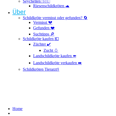
Seychellen 🇸🇨
Riesenschildkröten 🐢
Über
Schildkröte vermisst oder gefunden? 🔄
Vermisst 💔
Gefunden ❤️
Suchtipps 🔎
Schildkröte kaufen 💶
Züchter ✔️
Zucht 🥚
Landschildkröte kaufen ⬅️
Landschildkröte verkaufen ➡️
Schildkröten Tierarzt⚕️
Datenschutzerklär
Home