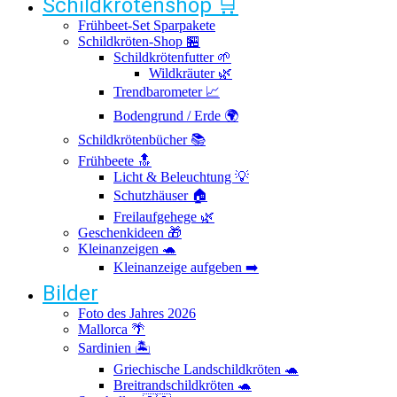
Schildkrötenshop 🛒
Frühbeet-Set Sparpakete
Schildkröten-Shop 🏪
Schildkrötenfutter 🌱
Wildkräuter 🌿
Trendbarometer 📈
Bodengrund / Erde 🌍
Schildkrötenbücher 📚
Frühbeete 🔝
Licht & Beleuchtung 💡
Schutzhäuser 🏠
Freilaufgehege 🌿
Geschenkideen 🎁
Kleinanzeigen 🐢
Kleinanzeige aufgeben ➡️
Bilder
Foto des Jahres 2026
Mallorca 🌴
Sardinien 🏝️
Griechische Landschildkröten 🐢
Breitrandschildkröten 🐢