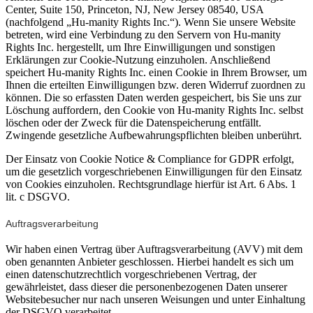
Center, Suite 150, Princeton, NJ, New Jersey 08540, USA
(nachfolgend „Hu-manity Rights Inc.“). Wenn Sie unsere Website
betreten, wird eine Verbindung zu den Servern von Hu-manity
Rights Inc. hergestellt, um Ihre Einwilligungen und sonstigen
Erklärungen zur Cookie-Nutzung einzuholen. Anschließend
speichert Hu-manity Rights Inc. einen Cookie in Ihrem Browser, um
Ihnen die erteilten Einwilligungen bzw. deren Widerruf zuordnen zu
können. Die so erfassten Daten werden gespeichert, bis Sie uns zur
Löschung auffordern, den Cookie von Hu-manity Rights Inc. selbst
löschen oder der Zweck für die Datenspeicherung entfällt.
Zwingende gesetzliche Aufbewahrungspflichten bleiben unberührt.
Der Einsatz von Cookie Notice & Compliance for GDPR erfolgt,
um die gesetzlich vorgeschriebenen Einwilligungen für den Einsatz
von Cookies einzuholen. Rechtsgrundlage hierfür ist Art. 6 Abs. 1
lit. c DSGVO.
Auftragsverarbeitung
Wir haben einen Vertrag über Auftragsverarbeitung (AVV) mit dem
oben genannten Anbieter geschlossen. Hierbei handelt es sich um
einen datenschutzrechtlich vorgeschriebenen Vertrag, der
gewährleistet, dass dieser die personenbezogenen Daten unserer
Websitebesucher nur nach unseren Weisungen und unter Einhaltung
der DSGVO verarbeitet.