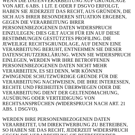
WENN DIE DATENVERARBEITUNG AUF GRUNDLAGE
VON ART. 6 ABS. 1 LIT. E ODER F DSGVO ERFOLGT,
HABEN SIE JEDERZEIT DAS RECHT, AUS GRÜNDEN, DIE
SICH AUS IHRER BESONDEREN SITUATION ERGEBEN,
GEGEN DIE VERARBEITUNG IHRER
PERSONENBEZOGENEN DATEN WIDERSPRUCH
EINZULEGEN; DIES GILT AUCH FÜR EIN AUF DIESE
BESTIMMUNGEN GESTÜTZTES PROFILING. DIE
JEWEILIGE RECHTSGRUNDLAGE, AUF DENEN EINE
VERARBEITUNG BERUHT, ENTNEHMEN SIE DIESER
DATENSCHUTZERKLÄRUNG. WENN SIE WIDERSPRUCH
EINLEGEN, WERDEN WIR IHRE BETROFFENEN
PERSONENBEZOGENEN DATEN NICHT MEHR
VERARBEITEN, ES SEI DENN, WIR KÖNNEN
ZWINGENDE SCHUTZWÜRDIGE GRÜNDE FÜR DIE
VERARBEITUNG NACHWEISEN, DIE IHRE INTERESSEN,
RECHTE UND FREIHEITEN ÜBERWIEGEN ODER DIE
VERARBEITUNG DIENT DER GELTENDMACHUNG,
AUSÜBUNG ODER VERTEIDIGUNG VON
RECHTSANSPRÜCHEN (WIDERSPRUCH NACH ART. 21
ABS. 1 DSGVO).
WERDEN IHRE PERSONENBEZOGENEN DATEN
VERARBEITET, UM DIREKTWERBUNG ZU BETREIBEN,
SO HABEN SIE DAS RECHT, JEDERZEIT WIDERSPRUCH